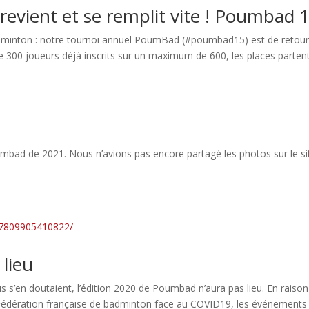
revient et se remplit vite ! Poumbad 
dminton : notre tournoi annuel PoumBad (#poumbad15) est de retour
 300 joueurs déjà inscrits sur un maximum de 600, les places partent 
umbad de 2021. Nous n’avions pas encore partagé les photos sur le si
87809905410822/
lieu
en doutaient, l’édition 2020 de Poumbad n’aura pas lieu. En raison
 la Fédération française de badminton face au COVID19, les événements