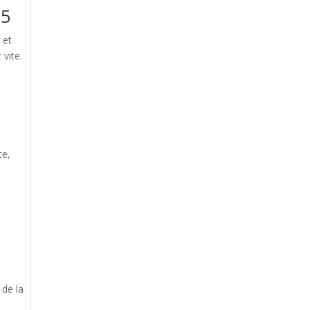
15
 et
vite.
te,
 de la